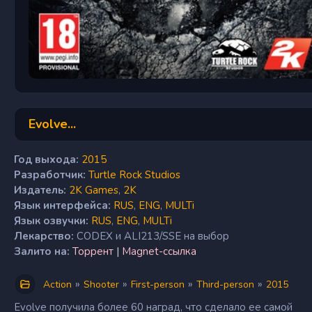
Evolve...
Год выхода:
2015
Разработчик:
Turtle Rock Studios
Издатель:
2K Games
,
2K
Язык интерфейса:
RUS
,
ENG
,
MULTi
Язык озвучки:
RUS
,
ENG
,
MULTi
Лекарство:
CODEX и ALI213/SSE на выбор
Залито на:
Торрент
|
Magnet-ссылка
»
»
»
»
Action
Shooter
First-person
Third-person
2015
Evolve получила более 60 наград, что сделало ее самой