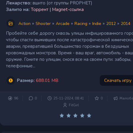
Лекарство:
вшито (от группы PROPHET)
Залито на:
Торрент
|
Magnet-ссылка
»
»
»
»
»
»
Action
Shooter
Arcade
Racing
Indie
2012
2014
Пробейте себе дорогу сквозь улицы инфицированного гор
чтобы спасти выживших после катастрофической химическ
аварии, превратившей большинство горожан в бездушных
кровожадных монстров. Время - ваш враг, автомобиль - ва
оружие. Гоните по улицам, снося все на своем пути: заборы,
телефонные...
Размер:
688.01 MB
Скачать игру
96
0
25-11-2024, 08:41
0
Жалоб
FitGirl