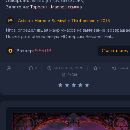
Лекарство:
вшито (от группы CODEX)
Залито на:
Торрент
|
Magnet-ссылка
»
»
»
»
Action
Horror
Survival
Third-person
2015
Игра, определившая жанр ужасов на выживание, возвращае
Посмотрите обновленную HD-версию Resident Evil....
Размер:
9.55 GB
Скачать игру
335
0
24-11-2024, 19:20
0
Жалоб
FitGirl