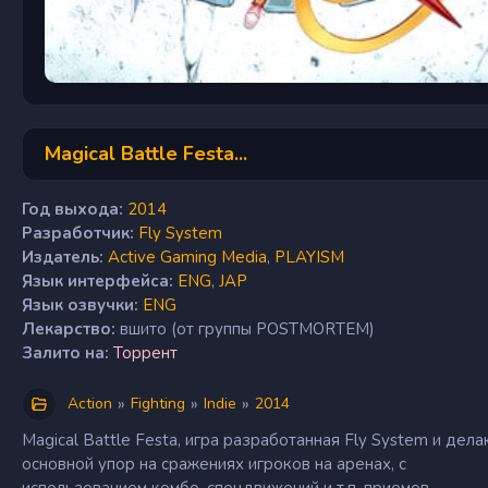
Magical Battle Festa...
Год выхода:
2014
Разработчик:
Fly System
Издатель:
Active Gaming Media
,
PLAYISM
Язык интерфейса:
ENG
,
JAP
Язык озвучки:
ENG
Лекарство:
вшито (от группы POSTMORTEM)
Залито на:
Торрент
»
»
»
Action
Fighting
Indie
2014
Magical Battle Festa, игра разработанная Fly System и дел
основной упор на сражениях игроков на аренах, с
использованием комбо, спецдвижений и т.п. приемов....