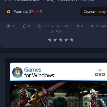
Размер:
321 MB
Скачать игру
72
0
25-11-2024, 11:58
0
Жалоб
FitGirl