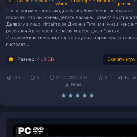
»
»
»
»
»
»
Action
Shooter
Racing
Adventure
World
person
После космических выходок Saints Row IV многие фанаты
спросили, что мы можем делать дальше… ответ? Выстрелит
Дьяволу в лицо. Играйте за Джонни Гэта или Кинзи Кенсинг
разрывая Ад на части и спасая лидера души Святых.
Исторические символы, старые друзья, старые враги, гово
пистолет,...
Размер:
4.19 GB
Скачать игру
139
0
24-11-2024, 18:23
0
Жалоб
FitGirl