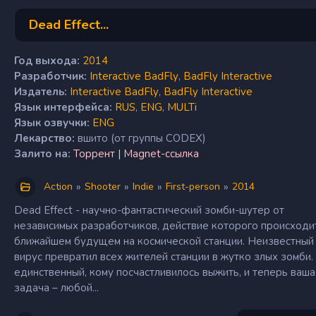
Dead Effect...
Год выхода:
2014
Разработчик:
Interactive BadFly
,
BadFly Interactive
Издатель:
Interactive BadFly
,
BadFly Interactive
Язык интерфейса:
RUS
,
ENG
,
MULTi
Язык озвучки:
ENG
Лекарство:
вшито (от группы CODEX)
Залито на:
Торрент
|
Magnet-ссылка
»
»
»
»
Action
Shooter
Indie
First-person
2014
Dead Effect - научно-фантастический зомби-шутер от
независимых разработчиков, действие которого происходи
ближайшем будущем на космической станции. Неизвестный
вирус превратил всех жителей станции в жутко злых зомби.
единственный, кому посчастливилось выжить, и теперь ваша
задача – любой...