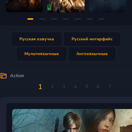
Русская озвучка
Русский интерфейс
Мультиязычные
Англоязычные
Action
1
2
3
4
5
6
7