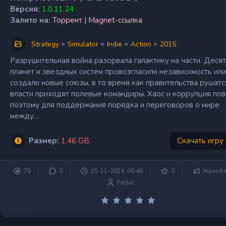
Версия:
1.0.11.24
Залито на:
Торрент
|
Magnet-ссылка
»
»
»
»
Strategy
Simulator
Indie
Action
2015
Разрушительная война разорвала галактику на части. Деся
планет и звездных систем провозгласили независимость или
создали новые союзы, в то время как правительства рушатся
власти приходят полевые командиры. Хаос и коррупция пов
поэтому для поддержания порядка и переговоров о мире
между...
Размер:
1.46 GB
Скачать игру
76
0
25-11-2024, 09:46
0
Жалоб
FitGirl