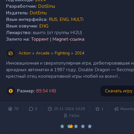
Разработчик:
DotEmu
Издатель:
DotEmu
Язык интерфейса:
RUS
,
ENG
,
MULTi
Язык озвучки:
ENG
Лекарство:
вшито (от группы HI2U)
Залито на:
Торрент
|
Magnet-ссылка
»
»
»
Action
Arcade
Fighting
2014
Инновационная и сверхпопулярная игра, дебютировавшая н
аркадных автоматах в 1987 году, Double Dragon — бесспо
крестный отец кооперативной игры «побей их всех»!...
Размер:
89.54 MB
Скачать игру
76
0
25-11-2024, 10:29
1
Жалоб
FitGirl