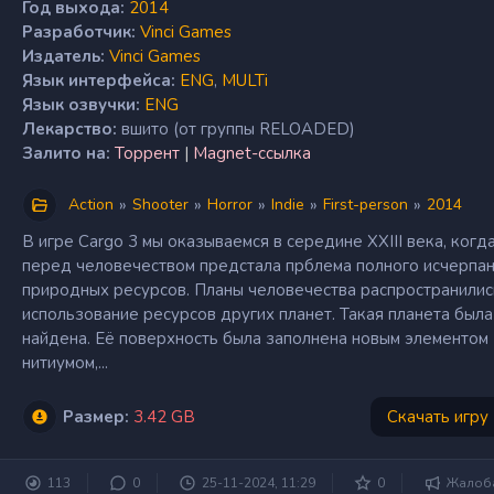
Год выхода:
2014
Разработчик:
Vinci Games
Издатель:
Vinci Games
Язык интерфейса:
ENG
,
MULTi
Язык озвучки:
ENG
Лекарство:
вшито (от группы RELOADED)
Залито на:
Торрент
|
Magnet-ссылка
»
»
»
»
»
Action
Shooter
Horror
Indie
First-person
2014
В игре Cargo 3 мы оказываемся в середине XXIII века, когд
перед человечеством предстала прблема полного исчерпа
природных ресурсов. Планы человечества распространилис
использование ресурсов других планет. Такая планета была
найдена. Её поверхность была заполнена новым элементом 
нитиумом,...
Размер:
3.42 GB
Скачать игру
113
0
25-11-2024, 11:29
0
Жалоб