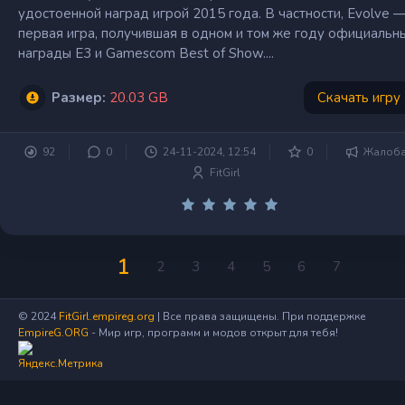
удостоенной наград игрой 2015 года. В частности, Evolve 
первая игра, получившая в одном и том же году официальн
награды E3 и Gamescom Best of Show....
Размер:
20.03 GB
Скачать игру
92
0
24-11-2024, 12:54
0
Жалоб
FitGirl
1
2
3
4
5
6
7
© 2024
FitGirl.empireg.org
| Все права защищены. При поддержке
EmpireG.ORG
- Мир игр, программ и модов открыт для тебя!