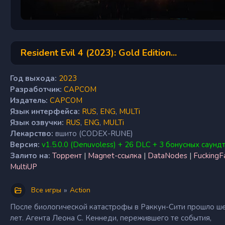
Resident Evil 4 (2023): Gold Edition...
Год выхода:
2023
Разработчик:
CAPCOM
Издатель:
CAPCOM
Язык интерфейса:
RUS
,
ENG
,
MULTi
Язык озвучки:
RUS
,
ENG
,
MULTi
Лекарство:
вшито (CODEX-RUNE)
Версия:
v1.5.0.0 (Denuvoless) + 26 DLC + 3 бонусных саунд
Залито на:
Торрент
|
Magnet-ссылка
|
DataNodes
|
FuckingF
MultiUP
»
Все игры
Action
После биологической катастрофы в Раккун-Сити прошло ш
лет. Агента Леона С. Кеннеди, пережившего те события,