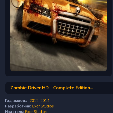
Zombie Driver HD - Complete Edition...
Год выхода:
2012
,
2014
Разработчик:
Exor Studios
Издатель:
Exor Studios