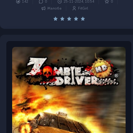
142
0
25-11-2024, 10:54
0
Жалоба
FitGirl