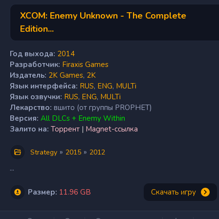
XCOM: Enemy Unknown - The Complete
Edition...
Год выхода:
2014
Разработчик:
Firaxis Games
Издатель:
2K Games
,
2K
Язык интерфейса:
RUS
,
ENG
,
MULTi
Язык озвучки:
RUS
,
ENG
,
MULTi
Лекарство:
вшито (от группы PROPHET)
Версия:
All DLCs + Enemy Within
Залито на:
Торрент
|
Magnet-ссылка
»
»
Strategy
2015
2012
...
Размер:
11.96 GB
Скачать игру