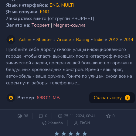
Язык интерфейса:
ENG
,
MULTi
Язык озвучки:
ENG
Лекарство:
вшито (от группы PROPHET)
Залито на:
Торрент
|
Magnet-ссылка
»
»
»
»
»
»
Action
Shooter
Arcade
Racing
Indie
2012
2014
Пробейте себе дорогу сквозь улицы инфицированного
города, чтобы спасти выживших после катастрофической
химической аварии, превратившей большинство горожан в
бездушных кровожадных монстров. Время - ваш враг,
автомобиль - ваше оружие. Гоните по улицам, снося все на
своем пути: заборы, телефонные...
Размер:
688.01 MB
Скачать игру
96
0
25-11-2024, 08:41
0
Жалоба
FitGirl