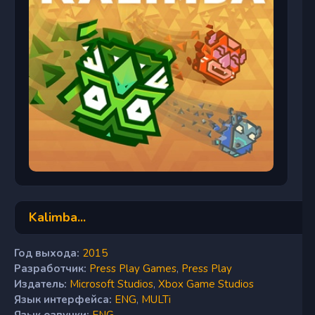
Kalimba...
Год выхода:
2015
Разработчик:
Press Play Games
,
Press Play
Издатель:
Microsoft Studios
,
Xbox Game Studios
Язык интерфейса:
ENG
,
MULTi