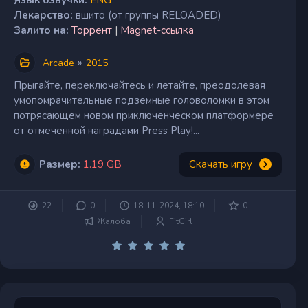
Язык озвучки:
ENG
Лекарство:
вшито (от группы RELOADED)
Залито на:
Торрент
|
Magnet-ссылка
»
Arcade
2015
Прыгайте, переключайтесь и летайте, преодолевая
умопомрачительные подземные головоломки в этом
потрясающем новом приключенческом платформере
от отмеченной наградами Press Play!...
Размер:
1.19 GB
Скачать игру
22
0
18-11-2024, 18:10
0
Жалоба
FitGirl