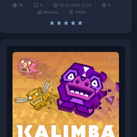
41
0
20-11-2024, 13:20
0
Жалоба
FitGirl