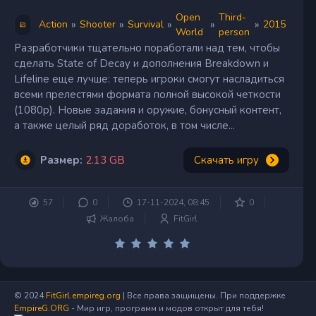
Open
Third-
»
»
»
»
»
Action
Shooter
Survival
2015
World
person
Разработчики тщательно поработали над тем, чтобы
сделать State of Decay и дополнения Breakdown и
Lifeline еще лучше: теперь игроки смогут насладиться
всеми прелестями формата полной высокой четкости
(1080p). Новые задания и оружие, бонусный контент,
а также целый ряд доработок, в том числе...
Размер:
2.13 GB
Скачать игру
57
0
17-11-2024, 08:45
0
Жалоба
FitGirl
© 2024
FitGirl.empireg.org
| Все права защищены. При поддержке
EmpireG.ORG
- Мир игр, программ и модов открыт для тебя!