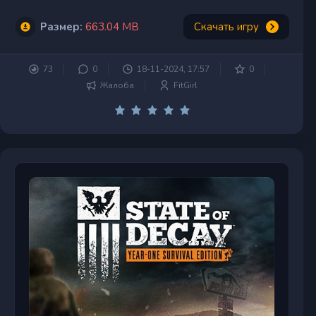
Размер:
663.04 MB
Скачать игру
73
0
18-11-2024, 17:57
0
Жалоба
FitGirl