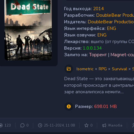
Год выхода:
2014
Разработчик:
DoubleBear Produ
Издатель:
DoubleBear Productio
Язык интерфейса:
ENG
Язык озвучки:
ENG
Лекарство:
вшито (от группы C
Версия:
1.0.0.134
Залито на:
Торрент
|
Magnet-сс
»
»
»
Isometric
RPG
Survival
Dead State — это захватывающа
которой происходит в центральн
заре апокалипсиса нежити....
Размер:
698.01 MB
123
0
25-11-2024, 11:08
0
Жалоба