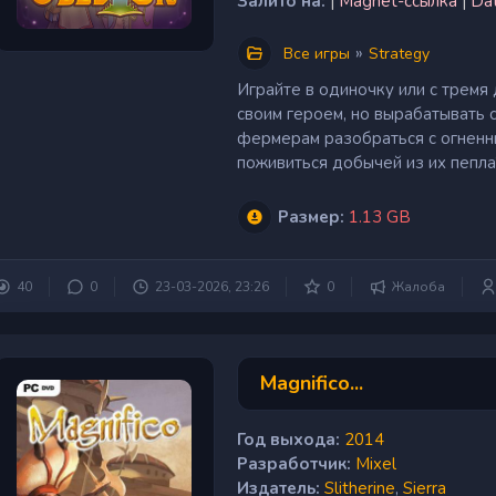
Залито на:
|
Magnet-ссылка
|
Da
»
Все игры
Strategy
Играйте в одиночку или с тремя
своим героем, но вырабатывать 
фермерам разобраться с огненн
поживиться добычей из их пепла?
Размер:
1.13 GB
40
0
23-03-2026, 23:26
0
Жалоба
Magnifico...
Год выхода:
2014
Разработчик:
Mixel
Издатель:
Slitherine
,
Sierra