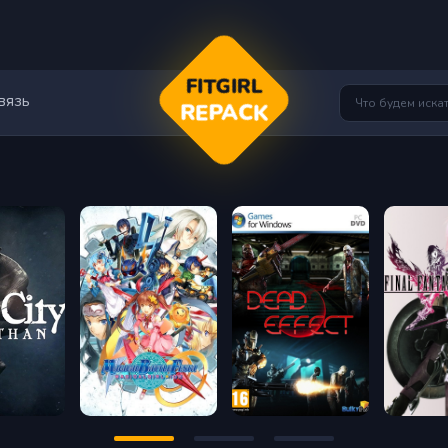
FITGIRL
вязь
REPACK