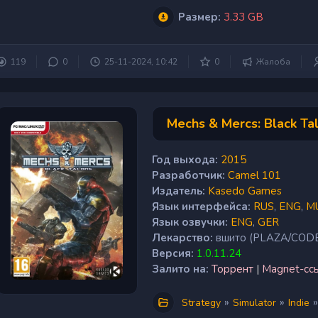
Размер:
3.33 GB
119
0
25-11-2024, 10:42
0
Жалоба
Mechs & Mercs: Black Tal
Год выхода:
2015
Разработчик:
Camel 101
Издатель:
Kasedo Games
Язык интерфейса:
RUS
,
ENG
,
MU
Язык озвучки:
ENG
,
GER
Лекарство:
вшито (PLAZA/COD
Версия:
1.0.11.24
Залито на:
Торрент
|
Magnet-сс
»
»
»
Strategy
Simulator
Indie