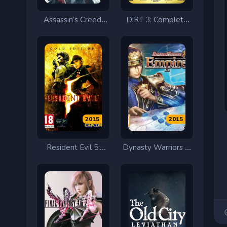
Assassin’s Creed:
DiRT 3: Complete
Rogue
Edition
2015
2015
Resident Evil 5:
Dynasty Warriors 8:
Gold Edition
Empires