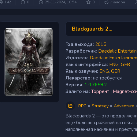
142
0
25-11-2024, 10:54
0
Жалоба
Blackguards 2...
Год выхода:
2015
Разработчик:
Daedalic Entertai
Издатель:
Daedalic Entertainmen
Язык интерфейса:
ENG
,
GER
Язык озвучки:
ENG
,
GER
Лекарство:
не требуется
Версия:
1.0.7659.2
Залито на:
Торрент
|
Magnet-сс
»
»
RPG
Strategy
Adventure
Blackguards 2 — это продолжени
еще больше сражений на гексаго
наполненная насилием и преступн