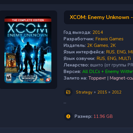
XCOM: Enemy Unknown - T
Год выхода:
2014
Разработчик:
Firaxis Games
Издатель:
2K Games
,
2K
Язык интерфейса:
RUS
,
ENG
,
MU
Язык озвучки:
RUS
,
ENG
,
MULTi
Лекарство:
вшито (от группы P
Версия:
All DLCs + Enemy Withi
Залито на:
Торрент
|
Magnet-сс
»
»
Strategy
2015
2012
...
Размер:
11.96 GB