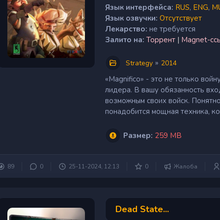
Язык интерфейса:
RUS
,
ENG
,
MU
Язык озвучки:
Отсутствует
Лекарство:
не требуется
Залито на:
Торрент
|
Magnet-сс
»
Strategy
2014
«Magnifico» - это не только вой
лидера. В вашу обязанность вхо
возможным своих войск. Понятно
понадобится мощная техника, кото
Размер:
259 MB
89
0
25-11-2024, 12:13
0
Жалоба
Dead State...