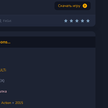
Скачать игру
FitGirl
ons...
LTi
EX)
ылка
»
Action
2015