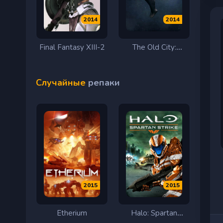
2014
2014
Final Fantasy XIII-2
The Old City:
Leviathan
Случайные
репаки
2015
2015
Etherium
Halo: Spartan