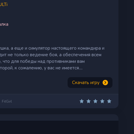
LTi
ылка
нушка, а еще и симулятор настоящего командира и
дит не только ведение боя, а обеспечения всем
, что для победы над противниками вам
рой, к сожалению, у вас не имеется....
Скачать игру
FitGirl