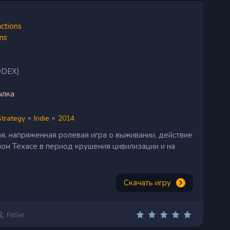
ctions
ns
ODEX)
ылка
»
»
Strategy
Indie
2014
я, напряженная ролевая игра о выживании, действие
ом Техасе в период крушения цивилизации и на
Скачать игру
FitGirl