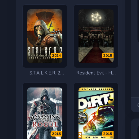
2024
2015
S.T.A.L.K.E.R. 2
Resident Evil - HD
Heart of Chornobyl
Remaster
- Deluxe Edition
2015
2015