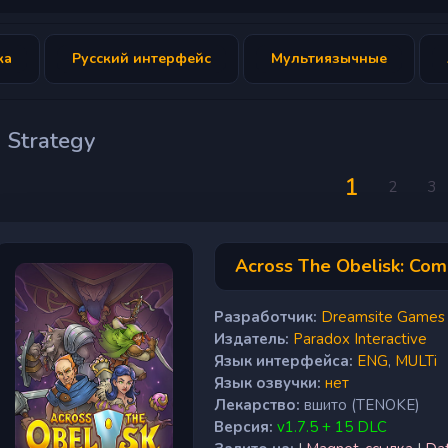
ка
Русский интерфейс
Мультиязычные
Strategy
1
2
3
Across The Obelisk: Comp
Разработчик:
Dreamsite Games
Издатель:
Paradox Interactive
Язык интерфейса:
ENG
,
MULTi
Язык озвучки:
нет
Лекарство:
вшито (TENOKE)
Версия:
v1.7.5 + 15 DLC