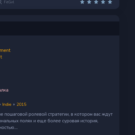
FitGirl
nment
t
ылка
»
»
Indie
2015
е пошаговой ролевой стратегии, в котором вас ждут
нальных полях и еще более суровая история,
остью....