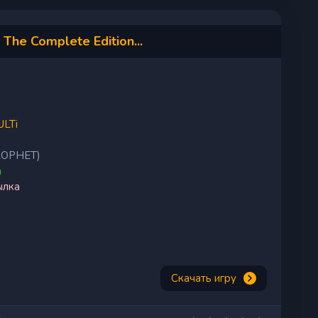
he Complete Edition...
LTi
ROPHET)
n
ылка
Скачать игру