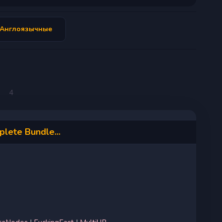
Англоязычные
4
lete Bundle...