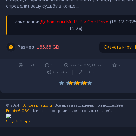
определит вашу судьбу в конце....
Изменения:
Добавлены MultiUP и One Drive
(19-12-2025
11:25)
Размер:
133.63 GB
Скачать игру
3 353
1
22-11-2024, 08:29
2.5
Жалоба
FitGirl
© 2024
FitGirl.empireg.org
| Все права защищены. При поддержке
EmpireG.ORG
- Мир игр, программ и модов открыт для тебя!