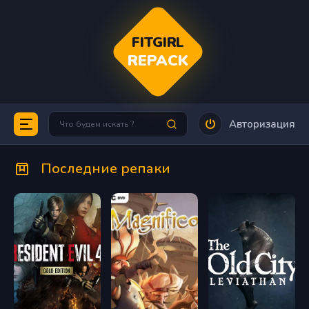
FITGIRL
REPACK
Авторизация
Последние репаки