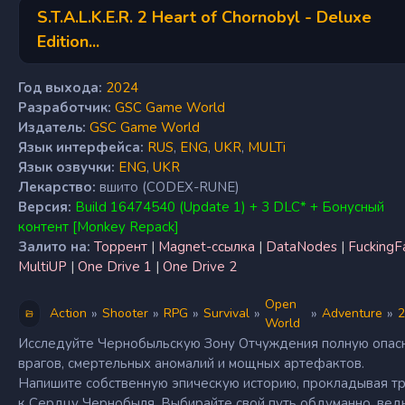
S.T.A.L.K.E.R. 2 Heart of Chornobyl - Deluxe
Edition...
Год выхода:
2024
Разработчик:
GSC Game World
Издатель:
GSC Game World
Язык интерфейса:
RUS
,
ENG
,
UKR
,
MULTi
Язык озвучки:
ENG
,
UKR
Лекарство:
вшито (CODEX-RUNE)
Версия:
Build 16474540 (Update 1) + 3 DLC* + Бонусный
контент [Monkey Repack]
Залито на:
Торрент
|
Magnet-ссылка
|
DataNodes
|
FuckingF
MultiUP
|
One Drive 1
|
One Drive 2
Open
»
»
»
»
»
»
Action
Shooter
RPG
Survival
Adventure
2
World
Исследуйте Чернобыльскую Зону Отчуждения полную опас
врагов, смертельных аномалий и мощных артефактов.
Напишите собственную эпическую историю, прокладывая т
к Сердцу Чернобыля. Выбирайте свой путь обдуманно, вед