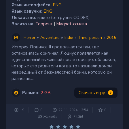
Язык интерфейса:
ENG
Язык озвучки:
ENG
Лекарство:
вшито (от группы CODEX)
Залито на:
Торрент
|
Magnet-ссылка
»
»
»
»
Horror
Adventure
Indie
Third-person
2015
История Люциуса II продолжается там, где
остановилась оригинал: Люциус появляется как
единственный выживший после горящих обломков,
которые его родители когда-то называли домом,
невредимый от безжалостной бойни, которую он
развязал....
Размер:
2 GB
Скачать игру
19
0
22-11-2024, 13:54
0
Жалоба
FitGirl